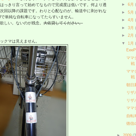
►
6月
はっきり言って始めてなもので完成度は低いです。何より透
次回以降の課題です。わりと心配なのが、輸送中に剥がれな
►
5月
Wで単純な自転車になってたらすいません。
►
4月
欲しい。ないのが残念。
大佐貸してください。
►
3月
►
2月
ックマは見えません。
▼
1月
Eee
ママ
戦
ママ
戦
朝日
リザル
リザ
ママ
自転
徳信
►
2009
(3