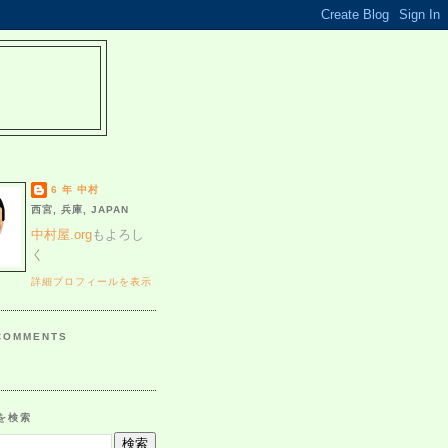
6 年 中村
西宮, 兵庫, JAPAN
中村屋.org
もよろし
く
詳細プロフィールを表示
COMMENTS
を検索