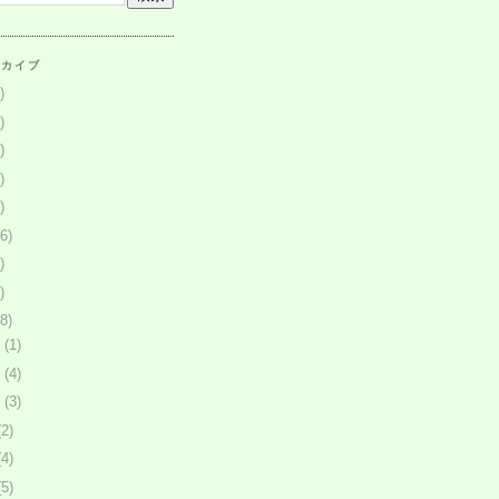
ーカイブ
)
)
)
)
)
6)
)
)
8)
月
(1)
月
(4)
月
(3)
(2)
(4)
(5)