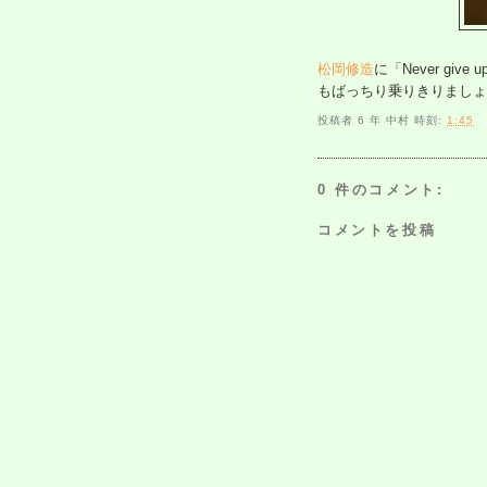
松岡修造
に「Never g
もばっちり乗りきりましょ
投稿者
6 年 中村
時刻:
1:45
0 件のコメント:
コメントを投稿