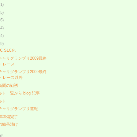
(1)
(5)
(6)
(4)
(4)
(9)
PC SLC化
チャリグランプリ2009最終
・レース
チャリグランプリ2009最終
・レース以外
新聞の勧誘
ト一覧から blog 記事
ルト
チャリグランプリ速報
車準備完了
の鯵茶漬け
0)