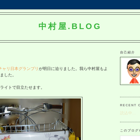
中村屋.BLOG
自己紹介
チャリ日本グランプリ
が明日に迫りました。我ら中村屋もよ
ました。
ライトで目立たせます。
RECENT 
読込中...
このブログ