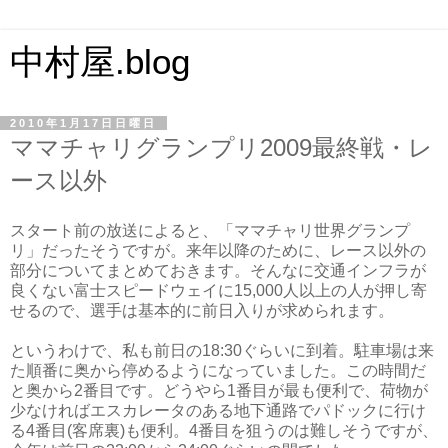
中村屋.blog
2010年1月17日日曜日
ママチャリグランプリ2009最終戦・レ
ース以外
スタート前の放送によると、「ママチャリ世界グランプ
リ」だったそうですが。来年以降のために、レース以外の
部分についてまとめておきます。そんなに交通インフラが
良くない富士スピードウェイに15,000人以上の人が押し寄
せるので、選手は基本的に前日入りが求められます。
というわけで、私も前日の18:30ぐらいに到着。駐車場は来
た順番に奥から停めるようになっていました。この時間だ
と奥から2番目です。どうやら1番目が最も便利で、荷物が
少なければエスカレータのある地下通路でパドックに行け
る4番目(客席裏)も便利。4番目を狙うのは難しそうですが、