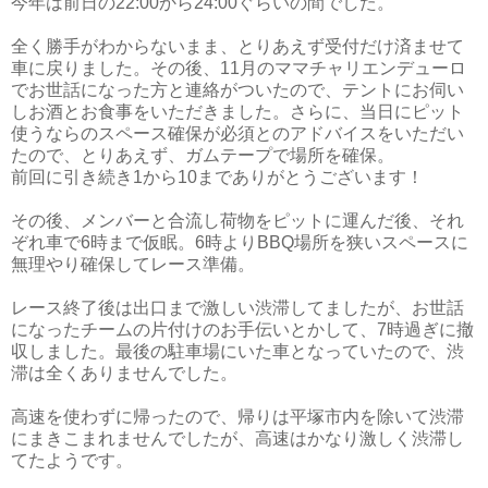
今年は前日の22:00から24:00ぐらいの間でした。
全く勝手がわからないまま、とりあえず受付だけ済ませて
車に戻りました。その後、11月のママチャリエンデューロ
でお世話になった方と連絡がついたので、テントにお伺い
しお酒とお食事をいただきました。さらに、当日にピット
使うならのスペース確保が必須とのアドバイスをいただい
たので、とりあえず、ガムテープで場所を確保。
前回に引き続き1から10までありがとうございます！
その後、メンバーと合流し荷物をピットに運んだ後、それ
ぞれ車で6時まで仮眠。6時よりBBQ場所を狭いスペースに
無理やり確保してレース準備。
レース終了後は出口まで激しい渋滞してましたが、お世話
になったチームの片付けのお手伝いとかして、7時過ぎに撤
収しました。最後の駐車場にいた車となっていたので、渋
滞は全くありませんでした。
高速を使わずに帰ったので、帰りは平塚市内を除いて渋滞
にまきこまれませんでしたが、高速はかなり激しく渋滞し
てたようです。