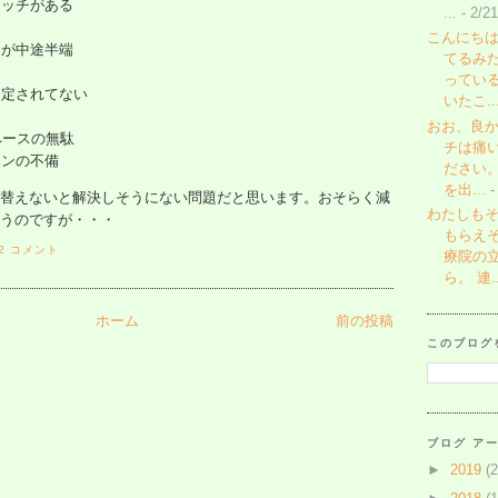
イッチがある
...
- 2/2
こんにちは
定が中途半端
てるみ
ってい
固定されてない
いたこ..
おお、良か
ペースの無駄
チは痛
ホンの不備
ださい
を出...
-
替えないと解決しそうにない問題だと思います。おそらく減
わたしも
うのですが・・・
もらえ
2 コメント
療院の
ら。 連..
ホーム
前の投稿
このブログ
ブログ ア
►
2019
(2