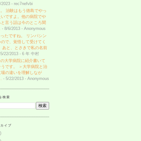
1/2023
- rec7nefvbi
。 治験はもう徳島でやっ
たいですよ。他の病院でや
ると言う話は今のところ聞
.
- 8/6/2013
- Anonymous
ったですね。 リンパシン
いので、覚悟して受けてく
。 あと、とさきで私の名前
 5/22/2013
- 6 年 中村
その大学病院に紹介書いて
そうです。 ＞大学病院と治
立場の違いを理解しなが
.
- 5/22/2013
- Anonymous
を検索
ーカイブ
)