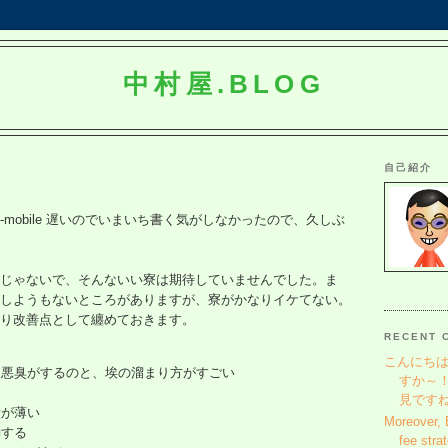
中村屋.BLOG
自己紹介
。e-mobile 遅いのでいまいち書く気がしなかったので、久しぶ
じゃないで、そんないい寮は期待していませんでした。ま
しようもないところがありますが、寮がかなりイケてない。
り改善点として纏めておきます。
RECENT 
こんにちは
、悪臭がするのと、埃の溜まり方がすごい
すか～
見です
壁が薄い
Moreover,
動する
fee stra