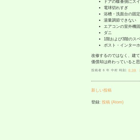
ドアの蝶番側にス
電球切れすぎ
浴槽・洗面台の固
湯量調節できない
エアコンの室外機
ダニ
1階および3階のス
ポスト・インター
改修するのではなく、建て
価償却は終わっていると思
投稿者
6 年 中村
時刻:
0:39
新しい投稿
登録:
投稿 (Atom)