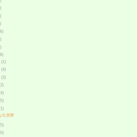
)
)
)
)
6)
)
)
8)
月
(1)
月
(4)
月
(3)
(2)
(4)
(5)
(1)
な社員寮
(5)
(6)