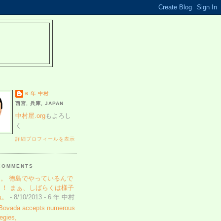
6 年 中村
西宮, 兵庫, JAPAN
中村屋.org
もよろし
く
詳細プロフィールを表示
COMMENTS
。 徳島でやっているんで
！！ まぁ、しばらくは様子
ね。
- 8/10/2013
- 6 年 中村
 Bovada accepts numerous
tegies,