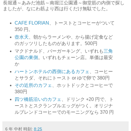
長堀通～あみだ池筋～南堀江公園通～御堂筋の内側で探し
ましたが、なにわ筋より西は行くだけ無駄でした。
CAFE FLORIAN
、トーストとコーヒーがついて
350 円。
壺水天
、朝からラーメンや、から揚げ定食など
のガッツリしたものがあります。500円
マクドナルド、バーガーキング、いずれも
三角
公園の東側
。いずれもチェーン店。単価は最安
か
ハートンホテルの西側にあるカフェ
、コーヒー
とサラダ、それにトースト or ゆで卵で 380円
その近所のカフェ
、ホットドックとコーヒーで
380円
四ツ橋筋沿いのカフェ
、ドリンク +20 円で、ト
ーストとスクランブルエッグがつく。オリジナ
ルブレンドコーヒーでのモーニングなら 370 円
6 年 中村
時刻:
8:25